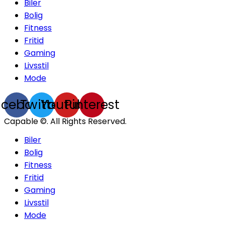
Biler
Bolig
Fitness
Fritid
Gaming
Livsstil
Mode
acebook
Twitter
Youtube
Pinterest
Capable ©. All Rights Reserved.
Biler
Bolig
Fitness
Fritid
Gaming
Livsstil
Mode