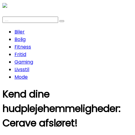
Biler
Bolig
Fitness
Fritid
Gaming
Livsstil
Mode
Kend dine
hudplejehemmeligheder:
Cerave afsløret!